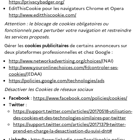
https://privacybadger.org/
EditThisCookie pour les navigateurs Chrome et Opera
http://www.editthiscookie.com/
Attention : le blocage de cookies obligatoires ou
fonctionnels peut perturber votre navigation et restreindre
les services proposés.
Gérer les
cookies publicitaires
de certains annonceurs sur
deux plateformes professionnelles et chez Google :
http://www.networkadvertising.org/choices/
(NAI)
http://www.youronlinechoices.com/fr/controler-ses-
cookies/
(EDAA)
https://policies.google.com/technologies/ads
Désactiver les Cookies de réseaux sociaux
Facebook
:
https://www.facebook.com/policies/cookies/
T
witter
:
https://support.twitter.com/articles/20170518-utilisation-
des-cookies-et-des-technologies-similaires-par-twitter
https://support.twitter.com/articles/20171379-twitter-
prend-en-charge-la-desactivation-du-suivi-dnt#
L
inkedIn
:
http://www.linkedin.com/legal/cookie-policy