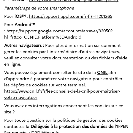
Paramétrage de votre smartphone
Pour
iOS™
:
https://support.apple.com/fr-fr/HT201265
Pour
Android™
:
https://support.google.com/accounts/answer/32050?
hl=fr&co=GENIE.Platform%3DAndroid
Autres navigateurs :
Pour plus d’information sur comment
gérer les cookies par l’intermédiaire d’autres navigateurs,
veuillez consulter votre documentation ou des fichiers d’aide
en ligne.
Vous pouvez également consulter le site de la
CNIL
afin
d’apprendre à paramétrer votre navigateur pour contrôler
les dépôts de cookies sur votre terminal.
https://www.cnil.fr/fr/les-conseils-de-la-cnil-pour-maitriser-
votre-navigateur
Vous avez des interrogations concernant les cookies sur ce
site ?
Pour toute question sur la politique de gestion des cookies
contactez la
Déléguée à la protection des données de l’IFPEN
Par
courriel
:
DPO@ifpen.fr