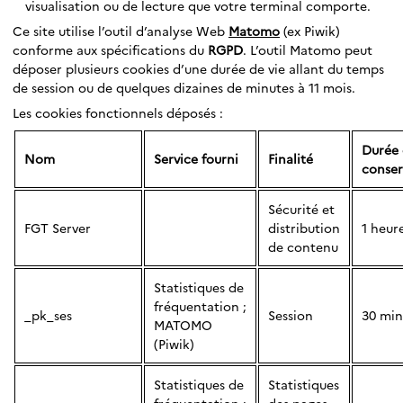
visualisation ou de lecture que votre terminal comporte.
Ce site utilise l’outil d’analyse Web
Matomo
(ex Piwik)
conforme aux spécifications du
RGPD
. L’outil Matomo peut
déposer plusieurs cookies d’une durée de vie allant du temps
de session ou de quelques dizaines de minutes à 11 mois.
Les cookies fonctionnels déposés :
Durée
Nom
Service fourni
Finalité
conser
Sécurité et
FGT Server
distribution
1 heur
de contenu
Statistiques de
fréquentation ;
_pk_ses
Session
30 min
MATOMO
(Piwik)
Statistiques de
Statistiques