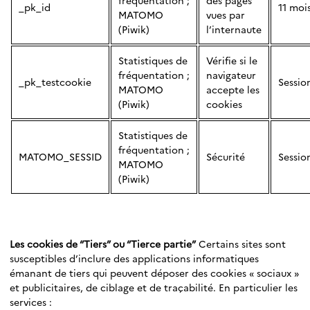
fréquentation ;
des pages
_pk_id
11 moi
MATOMO
vues par
(Piwik)
l’internaute
Statistiques de
Vérifie si le
fréquentation ;
navigateur
_pk_testcookie
Sessio
MATOMO
accepte les
(Piwik)
cookies
Statistiques de
fréquentation ;
MATOMO_SESSID
Sécurité
Sessio
MATOMO
(Piwik)
Les cookies de “Tiers” ou “Tierce partie”
Certains sites sont
susceptibles d’inclure des applications informatiques
émanant de tiers qui peuvent déposer des cookies « sociaux »
et publicitaires, de ciblage et de traçabilité. En particulier les
services :