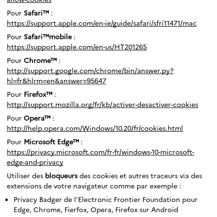
Pour
Safari™
:
https://support.apple.com/en-ie/guide/safari/sfri11471/mac
Pour
Safari™mobile
:
https://support.apple.com/en-us/HT201265
Pour
Chrome™
:
http://support.google.com/chrome/bin/answer.py?
hl=fr&hlrm=en&answer=95647
Pour
Firefox™
:
http://support.mozilla.org/fr/kb/activer-desactiver-cookies
Pour
Opera™
:
http://help.opera.com/Windows/10.20/fr/cookies.html
Pour
Microsoft Edge™
:
https://privacy.microsoft.com/fr-fr/windows-10-microsoft-
edge-and-privacy
Utiliser des
bloqueurs
des cookies et autres traceurs via des
extensions de votre navigateur comme par exemple :
Privacy Badger de l’Electronic Frontier Foundation pour
Edge, Chrome, Fierfox, Opera, Firefox sur Android