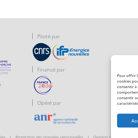
Piloté par
Financé par
Pour offrir 
cookies pou
e
consentir à
comportemen
consentir o
Opéré par
caractéristi
Ac
les
Protection des données personnelles
Gestion des cookies