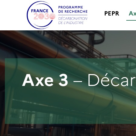
PEPR
Ax
Axe 3
– Décar