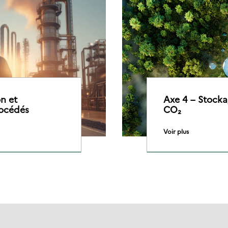
n et
Axe 4 – Stocka
rocédés
CO₂
Voir plus