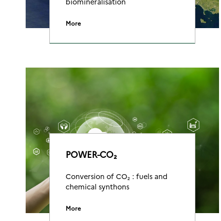
biomineralisation
More
POWER-CO₂
Conversion of CO₂ : fuels and
chemical synthons
More