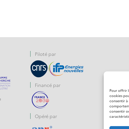
Piloté par
Financé par
Pour offrir 
cookies pou
e
consentir à
comportemen
consentir o
Opéré par
caractéristi