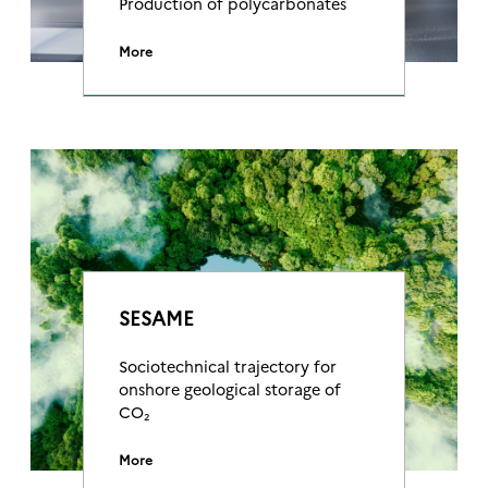
Production of polycarbonates
More
SESAME
Sociotechnical trajectory for
onshore geological storage of
CO₂
More